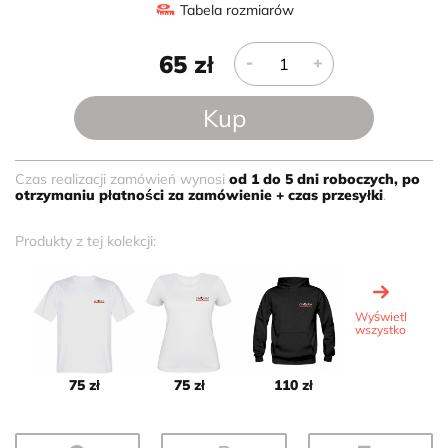
Tabela rozmiarów
65
zł
-
+
Kup
Czas realizacji zamówień wynosi
od 1 do 5 dni roboczych
, po
otrzymaniu płatności za zamówienie + czas przesyłki
.
Produkty z tej kolekcji:
Wyświetl
wszystko
75 zł
75 zł
110 zł