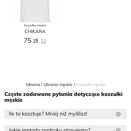
Koszulka męska
CHIKARA
75
zł
Główna
Ubrania męskie
Koszulki męskie
Często zadawane pytania dotyczące koszulki
męskie
Ile to kosztuje? Mniej niż myślisz!
Jakie metody nadruku stosujemy?